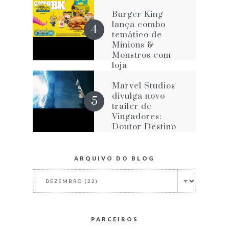
com os velhos
vícios que o
Burger King
impede de ser
lança combo
melhor
temático de
Minions &
Monstros com
loja
personalizada na
Avenida Paulista
Marvel Studios
divulga novo
trailer de
Vingadores:
Doutor Destino
ARQUIVO DO BLOG
PARCEIROS