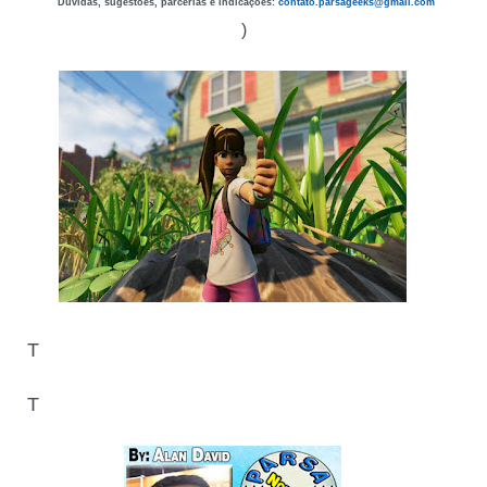
Dúvidas, sugestões, parcerias e indicações:
contato.parsageeks
@gmail.com
)
T
T