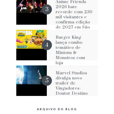
vícios que o
Anime Friends
impede de ser
2026 bate
melhor
recorde com 230
mil visitantes e
confirma edição
de 2027 em São
Paulo
Burger King
lança combo
temático de
Minions &
Monstros com
loja
personalizada na
Avenida Paulista
Marvel Studios
divulga novo
trailer de
Vingadores:
Doutor Destino
ARQUIVO DO BLOG