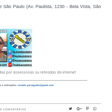
 São Paulo (Av. Paulista, 1230 - Bela Vista, São
as por assessorias ou retiradas da internet
_______________________________________
s e indicações:
contato.parsageeks
@gmail.com
0
COMENTÁRIOS