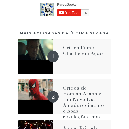
MAIS ACESSADAS DA ÚLTIMA SEMANA
Crítica Filme |
Charlie em Ação
Crítica de
Homem-Aranha:
Um Novo Dia |
Amadurecimento
e boas
revelações, mas
com os velhos
vícios que o
Anime Friends