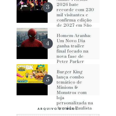
impede de ser
2026 bate
melhor
recorde com 230
mil visitantes e
confirma edição
de 2027 em São
Paulo
Homem-Aranha:
Um Novo Dia
ganha trailer
final focado na
nova fase de
Peter Parker
Burger King
lança combo
temático de
Minions &
Monstros com
loja
personalizada na
Avenida Paulista
ARQUIVO DO BLOG