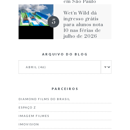
em São Paulo
com The Rookie
e FBI
Wet’n Wild dá
ingresso grátis
para alunos nota
10 nas férias de
julho de 2026
ARQUIVO DO BLOG
PARCEIROS
DIAMOND FILMS DO BRASIL
ESPAÇO Z
IMAGEM FILMES
IMOVISION