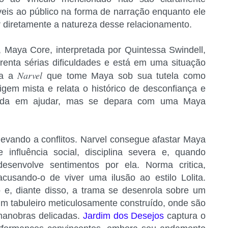
veis ao público na forma de narração enquanto ele
ar diretamente a natureza desse relacionamento.
 Maya Core, interpretada por Quintessa Swindell,
renta sérias dificuldades e está em uma situação
Narvel
ta a
que tome Maya sob sua tutela como
igem mista e relata o histórico de desconfiança e
corda em ajudar, mas se depara com uma Maya
levando a conflitos. Narvel consegue afastar Maya
nfluência social, disciplina severa e, quando
desenvolve sentimentos por ela. Norma critica,
sando-o de viver uma ilusão ao estilo Lolita.
o e, diante disso, a trama se desenrola sobre um
m tabuleiro meticulosamente construído, onde são
manobras delicadas.
Jardim dos Desejos
captura o