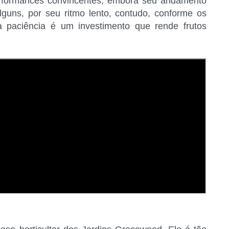
erformances convincentes, embora seu andamento
guns, por seu ritmo lento, contudo, conforme os
 paciência é um investimento que rende frutos