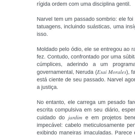
rígida ordem com uma disciplina gentil.
Narvel tem um passado sombrio: ele foi
tatuagens, incluindo suásticas, uma ins
isso.
Moldado pelo ódio, ele se entregou ao r
fez. Contudo, confrontado por uma súbit
cúmplices, aderindo a um program
Esai Morales
governamental, Neruda (
), 
está ciente de seu passado. Narvel agor
a justiça.
No entanto, ele carrega um pesado fardo
escrita compulsiva em seu diário, esp
jardim
cuidado do
e em projetos bene
impecável: cabelo meticulosamente pen
exibindo maneiras imaculadas. Parece q