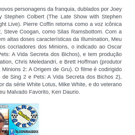
novos personagens da franquia, dublados por Joey
y Stephen Colbert (The Late Show with Stephen
ht Live). Pierre Coffin retorna como a voz icônica
ar, Steve Coogan, como Silas Ramsbottom. Com a
m altas doses características da Illumination, Meu
dos cocriadores dos Minions, o indicado ao Oscar
ets: A Vida Secreta dos Bichos), e tem produção
ation, Chris Meledandri, e Brett Hoffman (produtor
 Minions 2: A Origem de Gru). O filme é codirigido
o de Sing 2 e Pets: A Vida Secreta dos Bichos 2),
r da série White Lotus, Mike White, e do veterano
Meu Malvado Favorito, Ken Daurio.