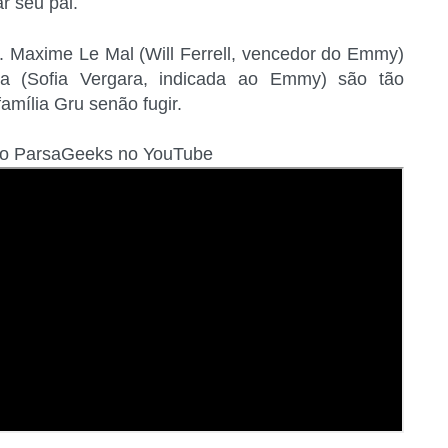
r seu pai.
. Maxime Le Mal (Will Ferrell, vencedor do Emmy)
na (Sofia Vergara, indicada ao Emmy) são tão
amília Gru senão fugir.
do ParsaGeeks no YouTube