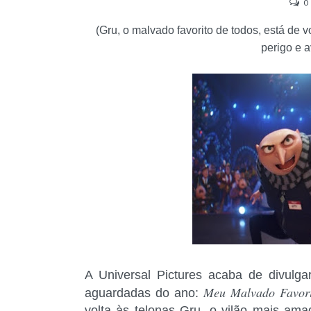
0
(Gru, o malvado favorito de todos, está de v
perigo e a
A Universal Pictures acaba de divulga
Meu Malvado Favori
aguardadas do ano:
volta às telonas Gru, o vilão mais am