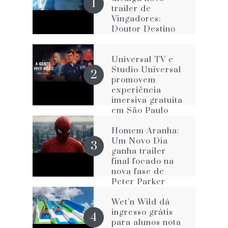
trailer de
Vingadores:
Doutor Destino
Universal TV e
Studio Universal
promovem
experiência
imersiva gratuita
em São Paulo
com The Rookie
e FBI
Homem-Aranha:
Um Novo Dia
ganha trailer
final focado na
nova fase de
Peter Parker
Wet’n Wild dá
ingresso grátis
para alunos nota