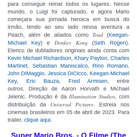
para conseguir reinar todos os lugares. Nesse
mundo, o Luigi foi capturado, e agora Mario
começara sua jornada heroica em busca do
irmão, tendo ao seu lado nessa aventura a
Toad
Peach, além de aliados como
(
Keegan-
Donkey Kong
Michael Key
) e
(
Seth Rogen
).
Elenco de dubladores originais ainda conta com
Kevin Michael Richardson
,
Khary Payton
,
Charles
Martinet
,
Sebastian Maniscalco
,
Rino Romano
,
John DiMaggio
,
Jessica DiCicco
,
Keegan-Michael
Key
,
Eric Bauza
,
Fred Armisen
, entre
outros. Direção de Aaron Horvath e Michael
Illumination Studios
Jelenic. Produção é da
, com
Universal Pictures
distribuição da
. Estreia nos
cinemas brasileiros em 05 de abril de 2023. Para
trailer,
clique aqui
.
Super Mario Bros. - O Filme (The