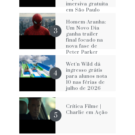
imersiva gratuita
em São Paulo
com The Rookie
e FBI
Homem-Aranha:
Um Novo Dia
ganha trailer
final focado na
nova fase de
Peter Parker
Wet’n Wild dá
ingresso grátis
para alunos nota
10 nas férias de
julho de 2026
Crítica Filme |
Charlie em Ação