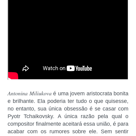
Antonina Miliukova
é uma jovem aristocrata bonita
e brilhante. Ela poderia ter tudo o que quisesse,
no entanto, sua única obsessão é se casar com
Pyotr Tchaikovsky. A única razão pela qual o
compositor finalmente aceitará essa união, é para
acabar com os rumores sobre ele. Sem sentir