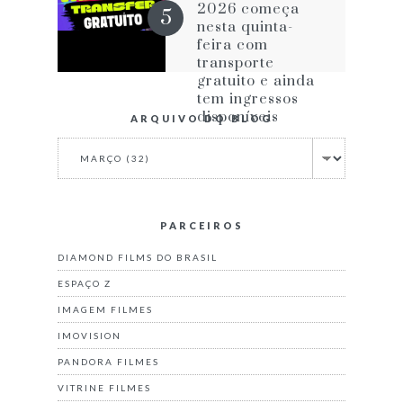
impede de ser
2026 começa
melhor
nesta quinta-
feira com
transporte
gratuito e ainda
tem ingressos
disponíveis
ARQUIVO DO BLOG
PARCEIROS
DIAMOND FILMS DO BRASIL
ESPAÇO Z
IMAGEM FILMES
IMOVISION
PANDORA FILMES
VITRINE FILMES