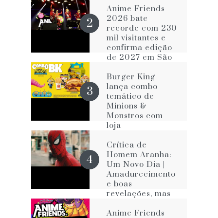
Anime Friends
2026 bate
recorde com 230
mil visitantes e
confirma edição
de 2027 em São
Paulo
Burger King
lança combo
temático de
Minions &
Monstros com
loja
personalizada na
Avenida Paulista
Crítica de
Homem-Aranha:
Um Novo Dia |
Amadurecimento
e boas
revelações, mas
com os velhos
vícios que o
Anime Friends