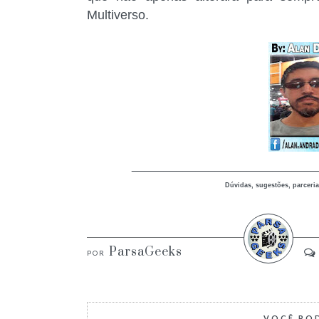
Multiverso.
_____________________________
Dúvidas, sugestões, parceria
ParsaGeeks
VOCÊ PO