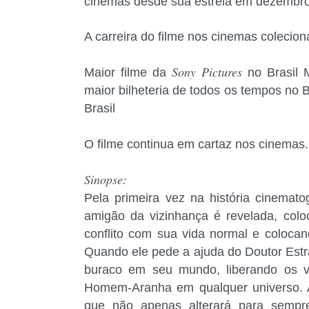
cinemas desde sua estreia em dezembro
A carreira do filme nos cinemas colecio
Sony Pictures
Maior filme da
no Brasil 
maior bilheteria de todos os tempos no B
Brasil
O filme continua em cartaz nos cinemas.
Sinopse:
Pela primeira vez na história cinemat
amigão da vizinhança é revelada, colo
conflito com sua vida normal e coloca
Quando ele pede a ajuda do Doutor Estra
buraco em seu mundo, liberando os v
Homem-Aranha em qualquer universo. Ag
que não apenas alterará para sempr