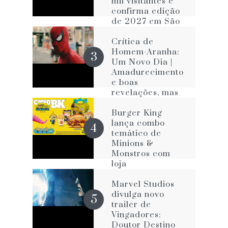
mil visitantes e
confirma edição
de 2027 em São
Paulo
Crítica de
Homem-Aranha:
Um Novo Dia |
Amadurecimento
e boas
revelações, mas
com os velhos
vícios que o
Burger King
impede de ser
lança combo
melhor
temático de
Minions &
Monstros com
loja
personalizada na
Avenida Paulista
Marvel Studios
divulga novo
trailer de
Vingadores:
Doutor Destino