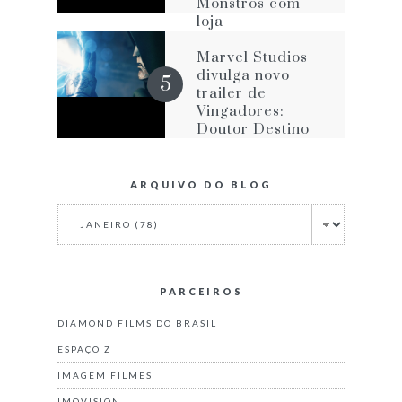
Monstros com
loja
personalizada na
Avenida Paulista
Marvel Studios
divulga novo
trailer de
Vingadores:
Doutor Destino
ARQUIVO DO BLOG
PARCEIROS
DIAMOND FILMS DO BRASIL
ESPAÇO Z
IMAGEM FILMES
IMOVISION