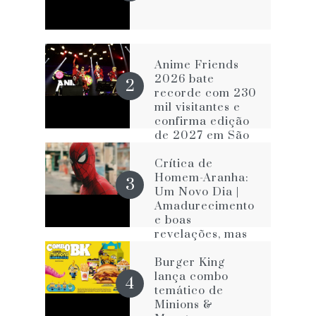
Anime Friends
2026 bate
recorde com 230
mil visitantes e
confirma edição
de 2027 em São
Paulo
Crítica de
Homem-Aranha:
Um Novo Dia |
Amadurecimento
e boas
revelações, mas
com os velhos
vícios que o
Burger King
impede de ser
lança combo
melhor
temático de
Minions &