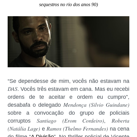
sequestros no rio dos anos 90)
“Se dependesse de mim, vocês não estavam na
DAS
. Vocês três estavam em cana. Mas eu recebi
ordens de te aceitar e ordem eu cumpro”,
Mendonça (Silvio Guindane)
desabafa o delegado
sobre a convocação do grupo de policiais
Santiago (Erom Cordeiro)
Roberta
corruptos
,
(Natália Lage)
Ramos (Thelmo Fernandes)
e
na cena
do filme “
A Divisão
”. No thriller policial de Vicente