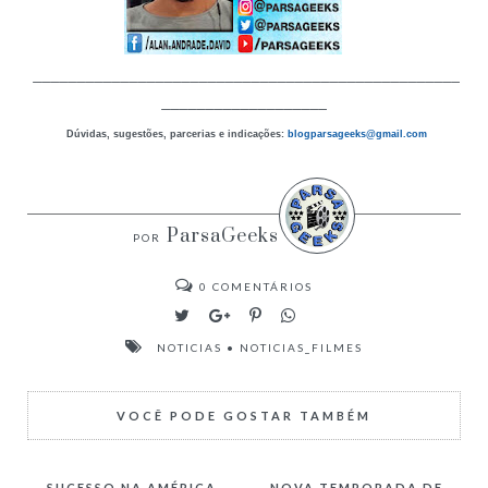
_________________________________________________
___________________
Dúvidas, sugestões, parcerias e indicações:
blogparsageeks
@gmail.com
ParsaGeeks
0
COMENTÁRIOS
NOTICIAS
•
NOTICIAS_FILMES
VOCÊ PODE GOSTAR TAMBÉM
SUCESSO NA AMÉRICA
NOVA TEMPORADA DE