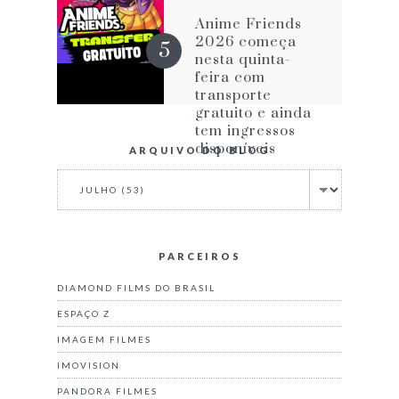
com os velhos
vícios que o
Anime Friends
impede de ser
2026 começa
melhor
nesta quinta-
feira com
transporte
gratuito e ainda
tem ingressos
disponíveis
ARQUIVO DO BLOG
PARCEIROS
DIAMOND FILMS DO BRASIL
ESPAÇO Z
IMAGEM FILMES
IMOVISION
PANDORA FILMES