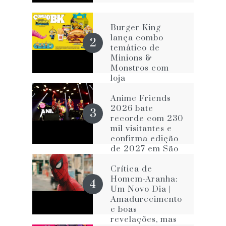
Burger King
lança combo
temático de
Minions &
Monstros com
loja
personalizada na
Avenida Paulista
Anime Friends
2026 bate
recorde com 230
mil visitantes e
confirma edição
de 2027 em São
Paulo
Crítica de
Homem-Aranha:
Um Novo Dia |
Amadurecimento
e boas
revelações, mas