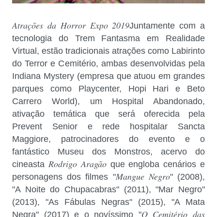
Atrações da Horror Expo 2019
Juntamente com a
tecnologia do Trem Fantasma em Realidade
Virtual, estão tradicionais atrações como Labirinto
do Terror e Cemitério, ambas desenvolvidas pela
Indiana Mystery (empresa que atuou em grandes
parques como Playcenter, Hopi Hari e Beto
Carrero World), um Hospital Abandonado,
ativação temática que será oferecida pela
Prevent Senior e rede hospitalar Sancta
Maggiore, patrocinadores do evento e o
fantástico Museu dos Monstros, acervo do
Rodrigo Aragão
cineasta
que engloba cenários e
Mangue Negro
personagens dos filmes "
" (2008),
"A Noite do Chupacabras" (2011), "Mar Negro"
(2013), "As Fábulas Negras" (2015), "A Mata
O Cemitério das
Negra" (2017) e o novíssimo "