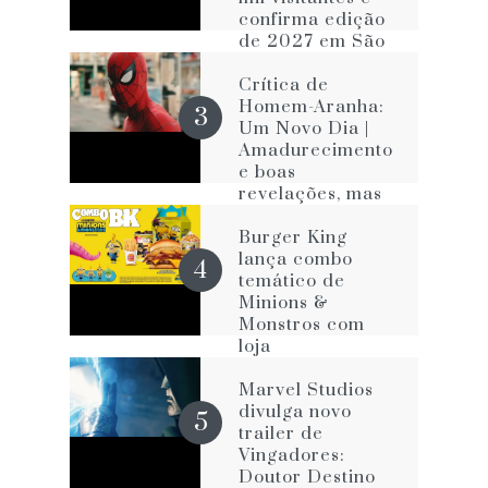
confirma edição
de 2027 em São
Paulo
Crítica de
Homem-Aranha:
Um Novo Dia |
Amadurecimento
e boas
revelações, mas
com os velhos
vícios que o
Burger King
impede de ser
lança combo
melhor
temático de
Minions &
Monstros com
loja
personalizada na
Avenida Paulista
Marvel Studios
divulga novo
trailer de
Vingadores:
Doutor Destino