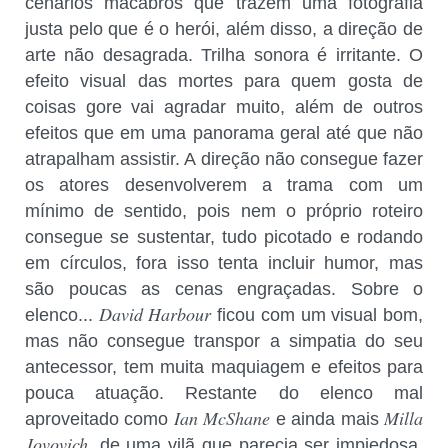
cenários macabros que trazem uma fotografia
justa pelo que é o herói, além disso, a direção de
arte não desagrada. Trilha sonora é irritante. O
efeito visual das mortes para quem gosta de
coisas gore vai agradar muito, além de outros
efeitos que em uma panorama geral até que não
atrapalham assistir. A direção não consegue fazer
os atores desenvolverem a trama com um
mínimo de sentido, pois nem o próprio roteiro
consegue se sustentar, tudo picotado e rodando
em círculos, fora isso tenta incluir humor, mas
são poucas as cenas engraçadas. Sobre o
David Harbour
elenco...
ficou com um visual bom,
mas não consegue transpor a simpatia do seu
antecessor, tem muita maquiagem e efeitos para
pouca atuação. Restante do elenco mal
Ian McShane
Milla
aproveitado como
e ainda mais
Jovovich
, de uma vilã que parecia ser impiedosa,