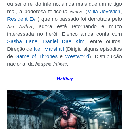
ou ser o rei do inferno, ainda mais que um antigo
Nimue
mal, a poderosa feiticeira
(
Milla Jovovich
,
Resident Evil
) que no passado foi derrotada pelo
Rei Arthur
, agora está retornando e muito
interessada no herói. Elenco ainda conta com
Sasha Lane
,
Daniel Dae Kim
, entre outros.
Direção de
Neil Marshall
(Dirigiu alguns episódios
de
Game of Thrones
e
Westworld
). Distribuição
Imagem Filmes
nacional da
.
Hellboy