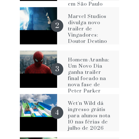
em São Paulo
com The Rookie
e FBI
Marvel Studios
divulga novo
trailer de
Vingadores:
Doutor Destino
Homem-Aranha:
Um Novo Dia
ganha trailer
final focado na
nova fase de
Peter Parker
Wet’n Wild dá
ingresso grátis
para alunos nota
10 nas férias de
julho de 2026