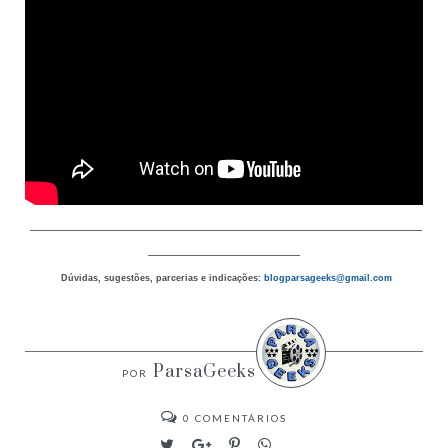
_________________________________________________
___________________
Dúvidas, sugestões, parcerias e indicações:
blogparsageeks
@gmail.com
ParsaGeeks
0
COMENTÁRIOS