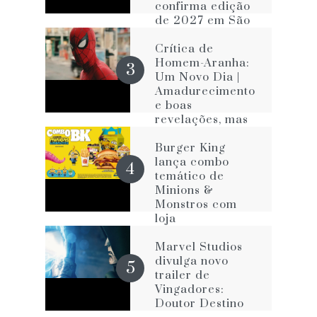
confirma edição
de 2027 em São
Paulo
Crítica de
Homem-Aranha:
Um Novo Dia |
Amadurecimento
e boas
revelações, mas
com os velhos
vícios que o
Burger King
impede de ser
lança combo
melhor
temático de
Minions &
Monstros com
loja
personalizada na
Avenida Paulista
Marvel Studios
divulga novo
trailer de
Vingadores:
Doutor Destino